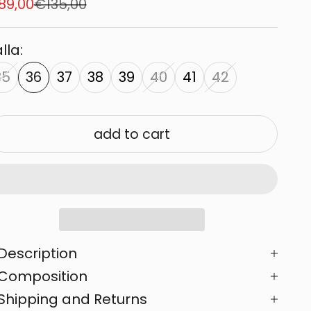
le price
Regular price
89,00
€135,00
lla:
35
36
37
38
39
40
41
42
add to cart
Description
Composition
Shipping and Returns