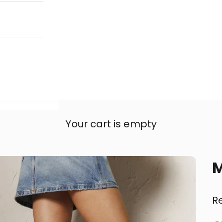
Your cart is empty
M
R