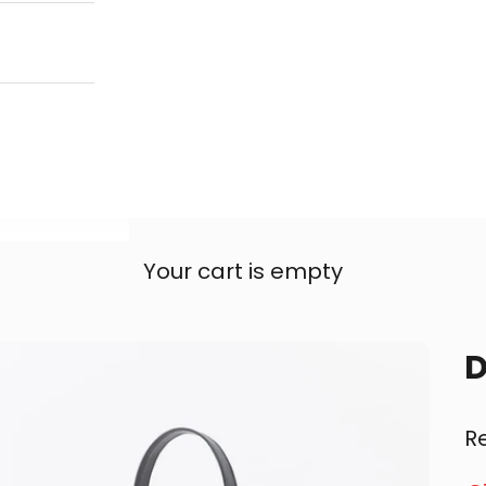
Your cart is empty
D
R