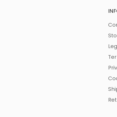
IN
Con
Sto
Leg
Ter
Pri
Coo
Shi
Ret