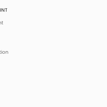
UNT
nt
tion