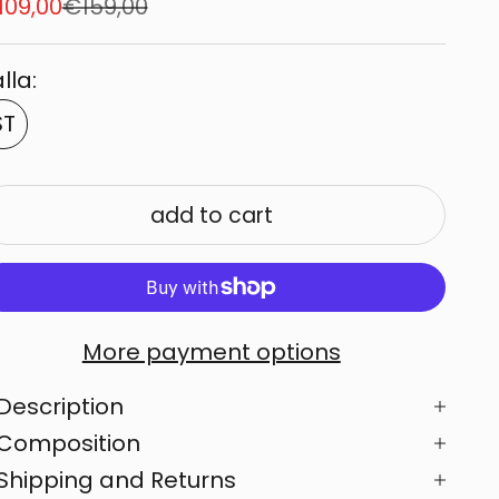
le price
Regular price
109,00
€159,00
lla:
ST
add to cart
More payment options
Description
Composition
Shipping and Returns