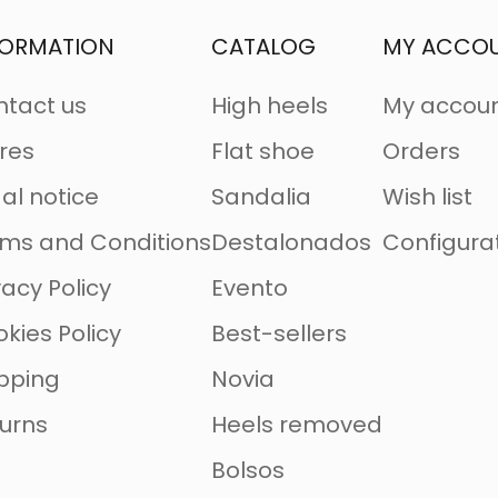
FORMATION
CATALOG
MY ACCO
tact us
High heels
My accou
res
Flat shoe
Orders
al notice
Sandalia
Wish list
ms and Conditions
Destalonados
Configura
vacy Policy
Evento
kies Policy
Best-sellers
pping
Novia
urns
Heels removed
Bolsos